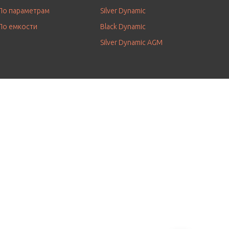
По параметрам
Silver Dynamic
По емкости
Black Dynamic
Silver Dynamic AGM